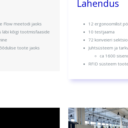
Lahendus
e Flow meetodi jaoks
12 ergonoomilist p
läbi kõigi tootmisfaaside
10 testjaama
mine
72 konveieri sektsio
õõdulise toote jaoks
Juhtsüsteem ja tarkva
ca 1600 sisend
RFID süsteem toote 