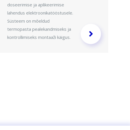
doseerimise ja aplikeerimise
kõ
lahendus elektroonikatööstusele.
ko
Süsteem on mõeldud
kl
termopasta pealekandmiseks ja
pu
kontrollimiseks montaaži käigus.