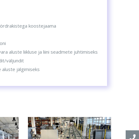
öördrakistega koostejaama
oni
ra aluste liikluse ja liini seadmete juhtimiseks
it/väljundit
aluste jälgimiseks