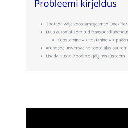
Probleemi kirjeldus
Töötada välja koostamisjaamad One-Piec
Luua automatiseeritud transpordilahendus 
Koostamine – > testimine – > pakki
Arendada universaalne toote alus suurem
Lisada aluste (toodete) jälgimissüsteem