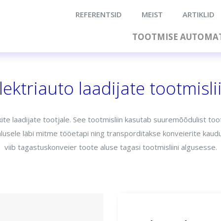
REFERENTSID
MEIST
ARTIKLID
TOOTMISE AUTOMAT
lektriauto laadijate tootmisli
kite laadijate tootjale. See tootmisliin kasutab suuremõõdulist too
usele läbi mitme tööetapi ning transporditakse konveierite kaudu
viib tagastuskonveier toote aluse tagasi tootmisliini algusesse.