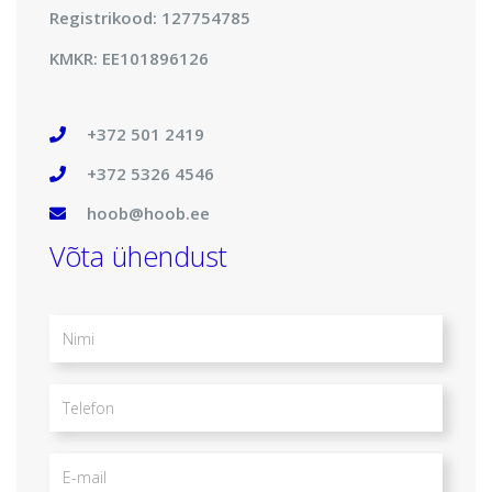
Registrikood: 127754785
KMKR: EE101896126
+372 501 2419
+372 5326 4546
hoob@hoob.ee
Võta ühendust
Nimi
Telefon
E-
mail