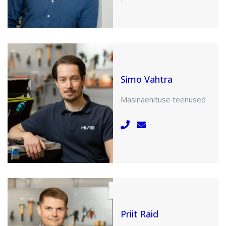
Simo Vahtra
Masinaehituse teenused
Priit Raid