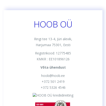
HOOB OÜ
Ringi tee 13-4, Jüri alevik,
Harjumaa 75301, Eesti
Registrikood: 12775485
KMKR : EE101896126
Võta ühendust
hoob@hoob.ee
+372 501 2419
+372 5326 4546