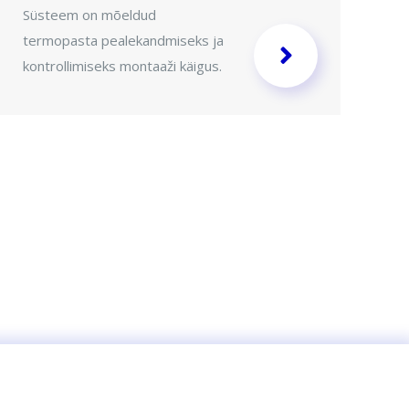
Süsteem on mõeldud
kl
termopasta pealekandmiseks ja
pu
kontrollimiseks montaaži käigus.