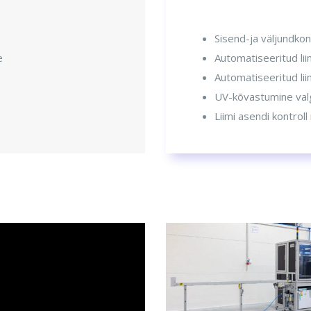
Sisend-ja väljundkon
e
Automatiseeritud li
Automatiseeritud l
UV-kõvastumine valgu
Liimi asendi kontro