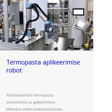
Termopasta aplikeerimise
S
robot
t
Robotiseeritud termopasta
Au
doseerimise ja aplikeerimise
kõ
lahendus elektroonikatööstusele.
ko