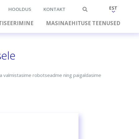
EST
HOOLDUS
KONTAKT
ISEERIMINE
MASINAEHITUSE TEENUSED
sele
a ja valmistasime robotseadme ning paigaldasime