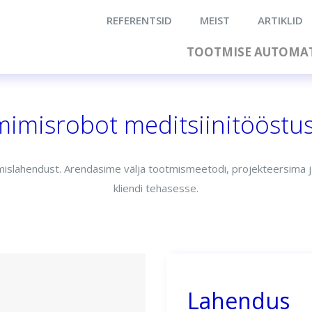
REFERENTSID
MEIST
ARTIKLID
TOOTMISE AUTOMAT
mimisrobot meditsiinitööstu
iimimislahendust. Arendasime välja tootmismeetodi, projekteersim
kliendi tehasesse.
Lahendus