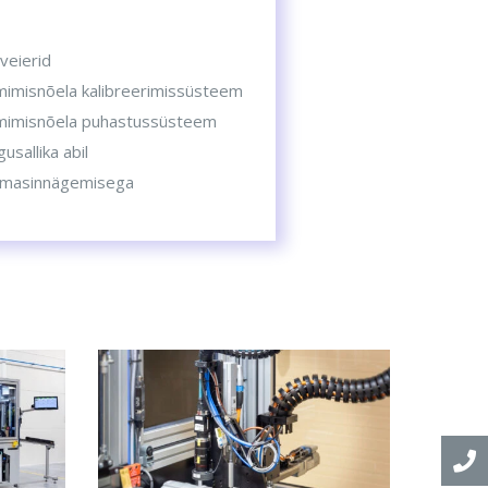
veierid
imimisnõela kalibreerimissüsteem
iimimisnõela puhastussüsteem
sallika abil
ll masinnägemisega