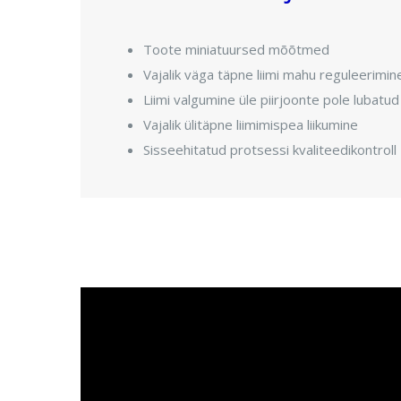
Toote miniatuursed mõõtmed
Vajalik väga täpne liimi mahu reguleerimin
Liimi valgumine üle piirjoonte pole lubatud
Vajalik ülitäpne liimimispea liikumine
Sisseehitatud protsessi kvaliteedikontroll