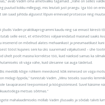
as,“ avab Vadim oma ametivaliku tagamaid. „Vähe on selles valdko
g puutud kokku millegagi, mis leiutati just praegu. Iga töö on eri
t siin saad juhtida algusest lõpuni erinevaid protsesse ning muuta k
jõudis Vadim praktikaprogrammi kaudu ning sai ennast kiiresti 
tutab selle eest, et ettevõttes väljaarendatud masinad saaks kva
gu insenerid on mõelnud alates mehaanikast ja pneumaatikast kuni 
est tööst kujunes seni ka üks suuremaid väljakutseid – ühe toot
id ühelt poolt masina korrektse töö, kuid näeksid samas ka silmale
utamiseks oli väga vähe, kuid ülesanne sai auga täidetud.
s meeldib kõige rohkem meeskond: kõik inimesed on väga motiveer
t on midagi õppida,“ tunnistab Vadim. „Minu teiseks suureks lemmi
 ole tavapärased teejoomised ja köögisöömised. Suvel käisime
ikuautodega metsas sõitmas.“
gete mahalaadimiseks möllab Vadim jõusaalis ja sõidab talviti lum