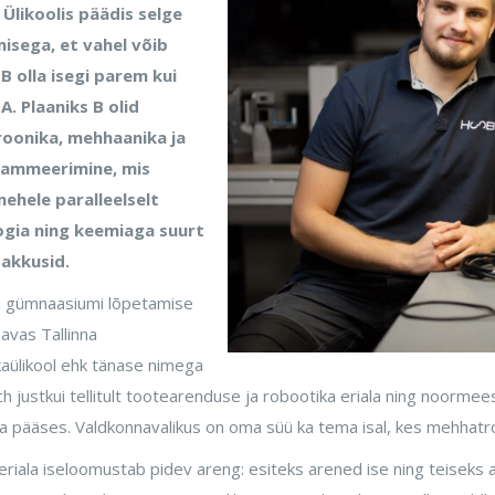
 Ülikoolis
päädis selge
isega, et vahel võib
B olla isegi parem kui
A. Plaaniks B olid
roonika, mehhaanika ja
ammeerimine, mis
ehele paralleelselt
ogia ning keemiaga suurt
pakkusid.
i gümnaasiumi lõpetamise
 avas Tallinna
aülikool ehk tänase nimega
h justkui tellitult tootearenduse ja robootika eriala ning noormees 
 pääses. Valdkonnavalikus on oma süü ka tema isal, kes mehhatr
eriala iseloomustab pidev areng: esiteks arened ise ning teiseks 