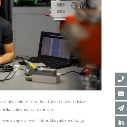
oli üks esimestest, kes täiesti uuele erialale
oonika valdkonnas toimetab.
areneb väga kiiresti robootikavaldkond kogu