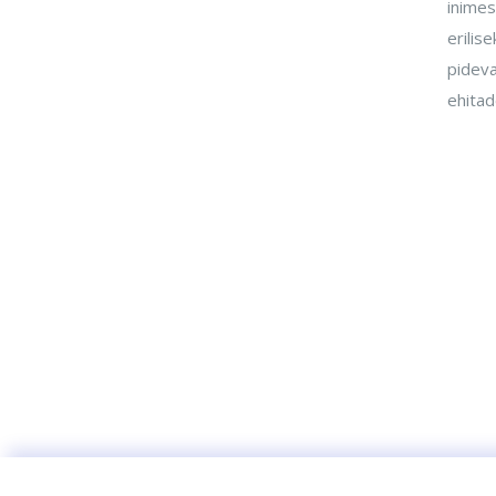
inimes
erilis
pideva
ehitad