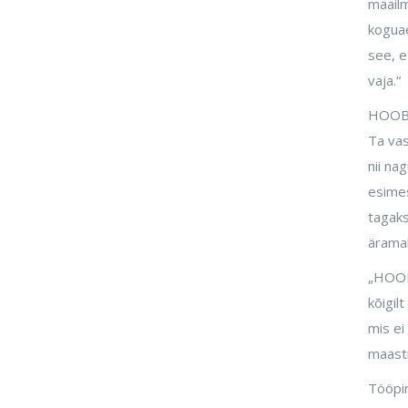
masinaid tööstushiidudele
maailm
koguae
Priit Raid Äripäeva raadios:
see, e
suurima lisandväärtusega
vaja.“
aladele ka suurem riigi tugi
HOOBi 
Priit Raid Tööstusuudistes:
Ta vas
õppisin mehhatroonikat, sest
nii na
nägin, kui edukad on
mehhatroonikainsenerid
esimes
tagaks
HOOBi asutajad: EAS
äramah
Ärimentorprogramm annab
kindluse loobuda palgatööst
„HOOBi
kõigil
mis ei
maast
Tööpin