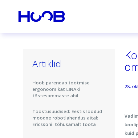
Ko
Artiklid
om
Hoob parendab tootmise
28. ok
ergonoomikat LINAKi
tõstesammaste abil
Tööstusuudised: Eestis loodud
Vadim
moodne robotlahendus aitab
Ericssonil tõhusamalt toota
kooli
kuid 