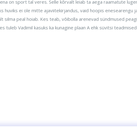
ena on sport tal veres. Selle kõrvalt leiab ta aega raamatute lu
eks huviks ei ole mitte ajaviitekirjandus, vaid hoopis enesearengu
lt silma peal hoiab. Kes teab, võibolla arenevad sündmused peagi
es tuleb Vadimil kasuks ka kunagine plaan A ehk süvitsi teadmise