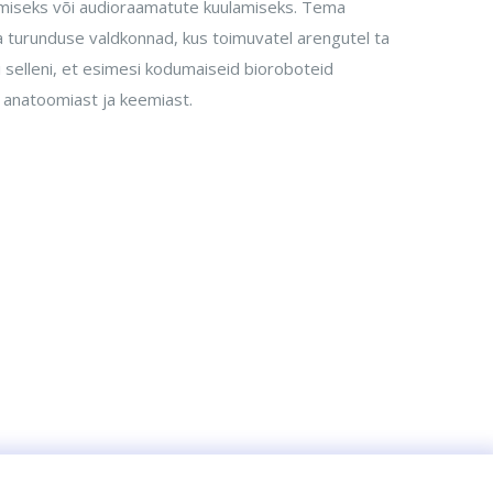
gemiseks või audioraamatute kuulamiseks. Tema
 ja turunduse valdkonnad, kus toimuvatel arengutel ta
 selleni, et esimesi kodumaiseid bioroboteid
d anatoomiast ja keemiast.