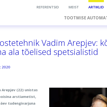
REFERENTSID
MEIST
ARTIKLID
TOOTMISE AUTOMAT
ostetehnik Vadim Arepjev: 
a ala tõelised spetsialistid
t 2020
 Arepjev (22) unistas
poisina arstiametist,
päev tudengivarjuna