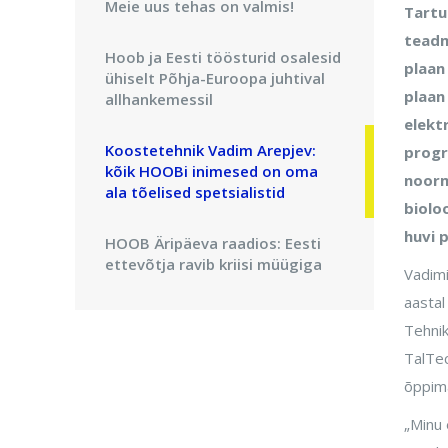
Meie uus tehas on valmis!
Tartu
teadm
Hoob ja Eesti töösturid osalesid
plaan 
ühiselt Põhja-Euroopa juhtival
plaan 
allhankemessil
elekt
Koostetehnik Vadim Arepjev:
progr
kõik HOOBi inimesed on oma
noorm
ala tõelised spetsialistid
biolo
huvi 
HOOB Äripäeva raadios: Eesti
ettevõtja ravib kriisi müügiga
Vadim
aastal
HOOB ajakirjas TööstusEST:
Tehnik
kohanemises peituvad uued
võimalused
TalTec
õppima
Ajakiri Elektriala: Eesti noored
„Minu 
andekad insenerid ehitavad