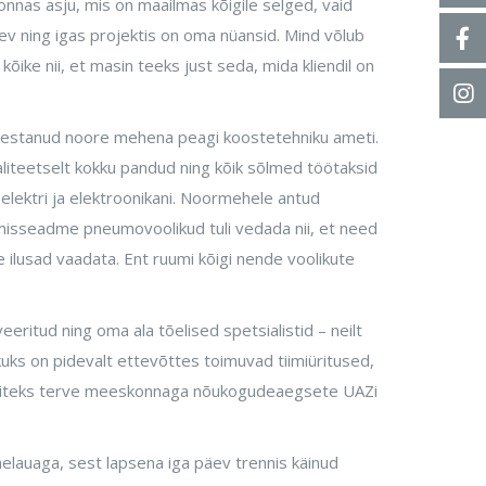
nnas asju, mis on maailmas kõigile selged, vaid
nev ning igas projektis on oma nüansid. Mind võlub
õike nii, et masin teeks just seda, mida kliendil on
tõestanud noore mehena peagi koostetehniku ameti.
liteetselt kokku pandud ning kõik sõlmed töötaksid
elektri ja elektroonikani. Noormehele antud
misseadme pneumovoolikud tuli vedada nii, et need
 ilusad vaadata. Ent ruumi kõigi nende voolikute
itud ning oma ala tõelised spetsialistid – neilt
kuks on pidevalt ettevõttes toimuvad tiimiüritused,
 näiteks terve meeskonnaga nõukogudeaegsete UAZi
elauaga, sest lapsena iga päev trennis käinud